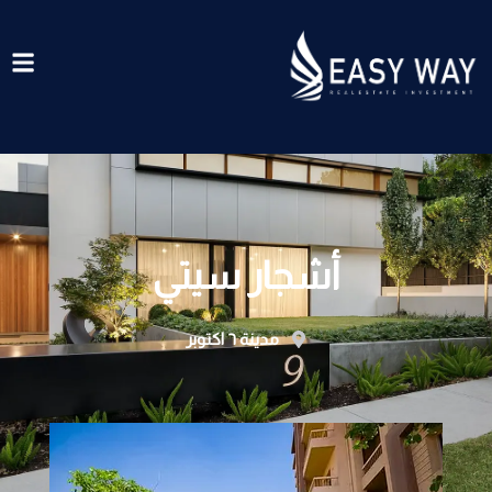
خطي
لى
لمحتوى
أشجار سيتي
مدينة ٦ اكتوبر