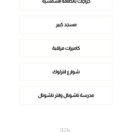
جراچات بالطاقة الشمسية
مسجد كبير
كاميرات مراقبة
شوارع انترلوك
مدرسة ناشونال وانتر ناشونال