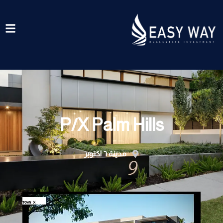
خطي
لى
لمحتوى
P/X Palm Hills
مدينة ٦ اكتوبر