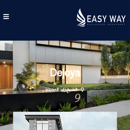
خطي
لى
لمحتوى
Dejoya
الشيخ زايد الجديده