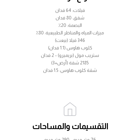
فيلات: 64 فدان
شقق: 80 فدان
البصمة: 20٪
ميزات المياه والمناظر الطبيعية: 80٪
346 فيلا (بيعت)
كلوب هاوس (1.1 فدان)
ستريب مول (بريميرو) - 2 فدان
2185 شقة (أرض+3)
شقة كلوب هاوس: 1.5 فدان
التقسيمات والمساحات
76 متر مربع - 290 متر مربع