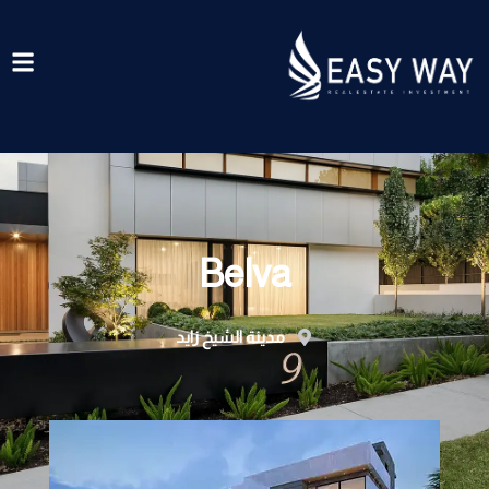
خطي
لى
لمحتوى
Belva
مدينة الشيخ زايد