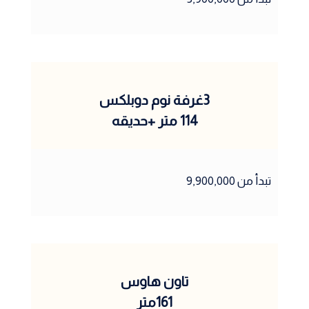
3غرفة نوم دوبلكس
114 متر +حديقه
تبدأ من 9,900,000
تاون هاوس
161متر