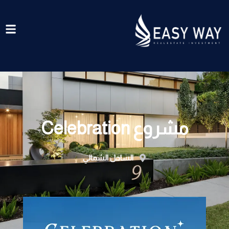
خطي
لى
لمحتوى
مشروع Celebration
الساحل الشمالي