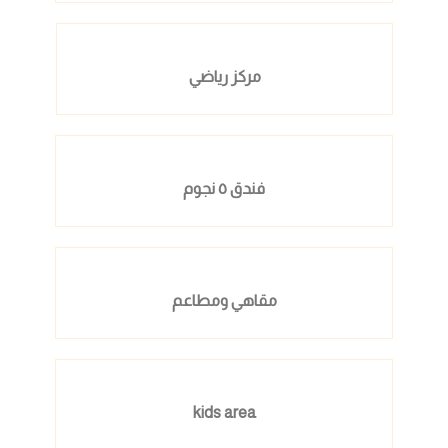
مركز رياضي
فندق ٥ نجوم
مقاهي ومطاعم
kids area